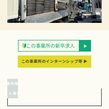
この事業所の新卒求人
この事業所のインターンシップ等 ▶
事業所情報
求人情報
ガソリンスタンド、車販売店、運送会社などから排出される使用済みタイヤの回収。
弊社はタイヤの未来を担うリサイクル事業を行っています。廃タイヤを活用するための事業を展開し社会に貢献しております。
掲載期間中であっても、定員が充足しだい応募受付を終了する場合があります。